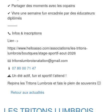
✔ Partager des moments avec les copains
✔ Vivre une semaine fun encadrée par des éducateurs
diplômés
⸻
📞 Infos & inscriptions
Lien ->
https://www.helloasso.com/associations/les-tritons-
lumbrois/boutiques/stage-sportif-aout-2026
📧 tritonslumbroisnatation@gmail.com
📱
07 80 00 71 47
🌊 Un été actif, fun et sportif t’attend !
Rejoins les Tritons Lumbrois et fais le plein de souvenirs 💥
Retour aux actualités
LES TRITONS LUMBROIS