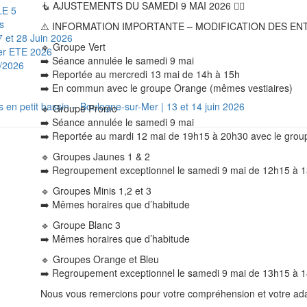
🧜 AJUSTEMENTS DU SAMEDI 9 MAI 2026 🧜‍♀️
LE 5
s
⚠️ INFORMATION IMPORTANTE – MODIFICATION DES E
 et 28 Juin 2026
🔹 Groupe Vert
ger ETE 2026
➡️ Séance annulée le samedi 9 mai
6/2026
➡️ Reportée au mercredi 13 mai de 14h à 15h
➡️ En commun avec le groupe Orange (mêmes vestiaires)
 en petit bassin – Boulogne-sur-Mer | 13 et 14 juin 2026
🔹 Groupe Promo
➡️ Séance annulée le samedi 9 mai
➡️ Reportée au mardi 12 mai de 19h15 à 20h30 avec le grou
🔹 Groupes Jaunes 1 & 2
➡️ Regroupement exceptionnel le samedi 9 mai de 12h15 à
🔹 Groupes Minis 1,2 et 3
➡️ Mêmes horaires que d’habitude
🔹 Groupe Blanc 3
➡️ Mêmes horaires que d’habitude
🔹 Groupes Orange et Bleu
➡️ Regroupement exceptionnel le samedi 9 mai de 13h15 à 14
Nous vous remercions pour votre compréhension et votre ad