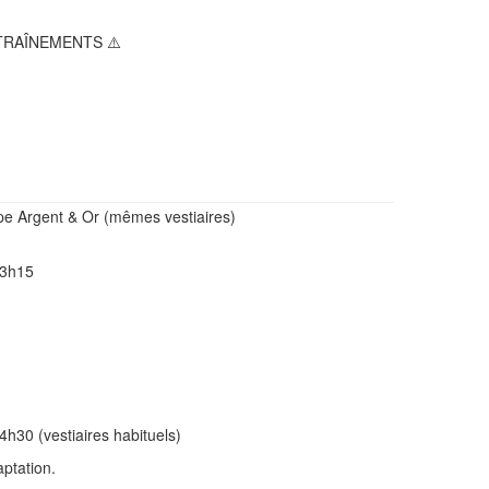
NTRAÎNEMENTS ⚠️
pe Argent & Or (mêmes vestiaires)
 13h15
h30 (vestiaires habituels)
aptation.