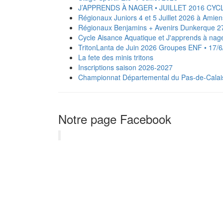
J’APPRENDS À NAGER • JUILLET 2016 CYC
Régionaux Juniors 4 et 5 Juillet 2026 à Amien
Régionaux Benjamins + Avenirs Dunkerque 27
Cycle Aisance Aquatique et J'apprends à na
TritonLanta de Juin 2026 Groupes ENF • 17/
La fete des minis tritons
Inscriptions saison 2026-2027
‍️Championnat Départemental du Pas-de-Calais
Notre page Facebook