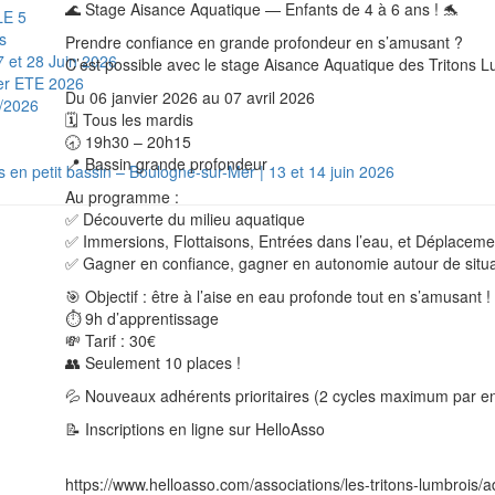
🌊 Stage Aisance Aquatique — Enfants de 4 à 6 ans ! 🐬
LE 5
s
Prendre confiance en grande profondeur en s’amusant ?
 et 28 Juin 2026
C’est possible avec le stage Aisance Aquatique des Tritons L
ger ETE 2026
Du 06 janvier 2026 au 07 avril 2026
6/2026
🗓 Tous les mardis
🕣 19h30 – 20h15
📍 Bassin grande profondeur
 en petit bassin – Boulogne-sur-Mer | 13 et 14 juin 2026
Au programme :
✅ Découverte du milieu aquatique
✅ Immersions, Flottaisons, Entrées dans l’eau, et Déplacem
✅ Gagner en confiance, gagner en autonomie autour de situ
🎯 Objectif : être à l’aise en eau profonde tout en s’amusant !
⏱ 9h d’apprentissage
💸 Tarif : 30€
👥 Seulement 10 places !
💦 Nouveaux adhérents prioritaires (2 cycles maximum par en
📝 Inscriptions en ligne sur HelloAsso
https://www.helloasso.com/associations/les-tritons-lumbrois/