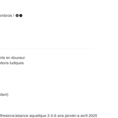
umbrois ! 🟠⚫️
ents en douceur
ations ludiques
fant)
adhesions/aisance-aquatique-3-4-6-ans-janvier-a-avril-2025